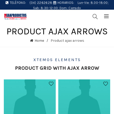
TELÉFONO:
(04) 2262628
HORARIOS:
Lun-Vie: 8:30-18:00;
Sab: 8:30-12:00; Dom: Cerrado
PRODUCT AJAX ARROWS
Home
Product ajax arrows
XTEMOS ELEMENTS
PRODUCT GRID WITH AJAX ARROW