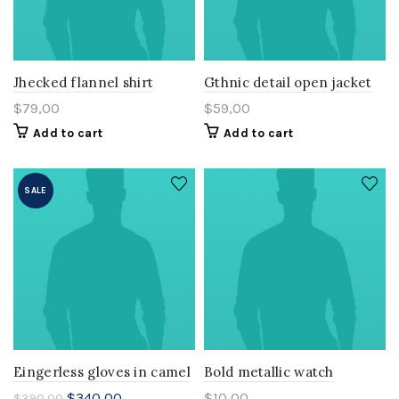
Jhecked flannel shirt
Gthnic detail open jacket
$
79,00
$
59,00
Add to cart
Add to cart
SALE
Eingerless gloves in camel
Bold metallic watch
Original
Current
$
340,00
$
10,00
$
390,00