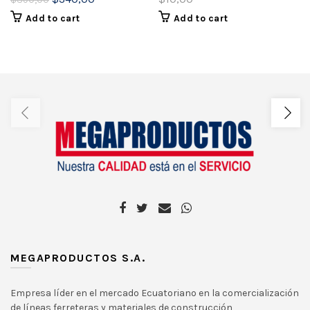
price
price
Add to cart
Add to cart
was:
is:
$390,00.
$340,00.
MEGAPRODUCTOS S.A.
Empresa líder en el mercado Ecuatoriano en la comercialización
de líneas ferreteras y materiales de construcción