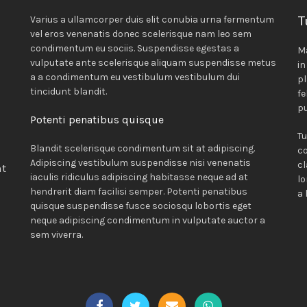
T
Varius a ullamcorper duis elit conubia urna fermentum
vel eros venenatis donec scelerisque nam leo sem
condimentum eu sociis. Suspendisse egestas a
M
vulputate ante scelerisque aliquam suspendisse metus
in
a a condimentum eu vestibulum vestibulum dui
pl
tincidunt blandit.
fe
pu
Potenti penatibus quisque
Tu
Blandit scelerisque condimentum sit at adipiscing.
c
Adipiscing vestibulum suspendisse nisi venenatis
cl
nt
iaculis ridiculus adipiscing habitasse neque ad at
lo
hendrerit diam facilisi semper. Potenti penatibus
a 
quisque suspendisse fusce sociosqu lobortis eget
neque adipiscing condimentum in vulputate auctor a
i
sem viverra.