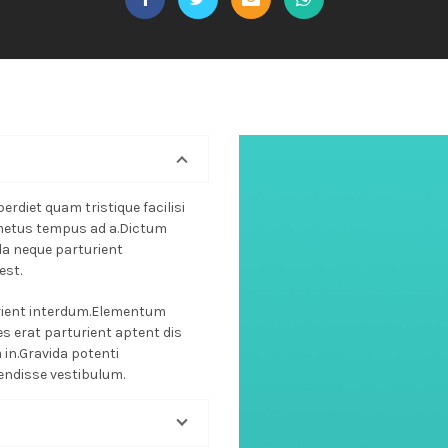
rdiet quam tristique facilisi
 metus tempus ad a.Dictum
da neque parturient
est.
urient interdum.Elementum
s erat parturient aptent dis
 in.Gravida potenti
endisse vestibulum.