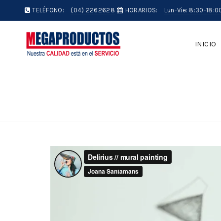
TELÉFONO:
(04) 2262628
HORARIOS:
Lun-Vie: 8:30-18:0
INICIO