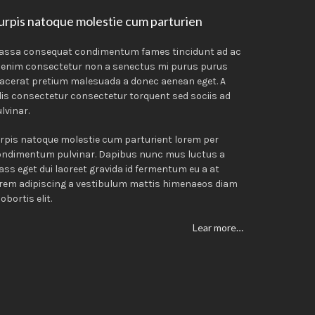
urpis natoque molestie cum parturien
assa consequat condimentum fames tincidunt ad ac
 enim consectetur non a senectus mi purus purus
acerat pretium malesuada a donec aenean eget. A
lis consectetur consectetur torquent sed sociis ad
lvinar.
rpis natoque molestie cum parturient lorem per
ondimentum pulvinar. Dapibus nunc mus luctus a
ass eget dui laoreet gravida id fermentum eu a at
rem adipiscing a vestibulum mattis himenaeos diam
lobortis elit.
Lear more…