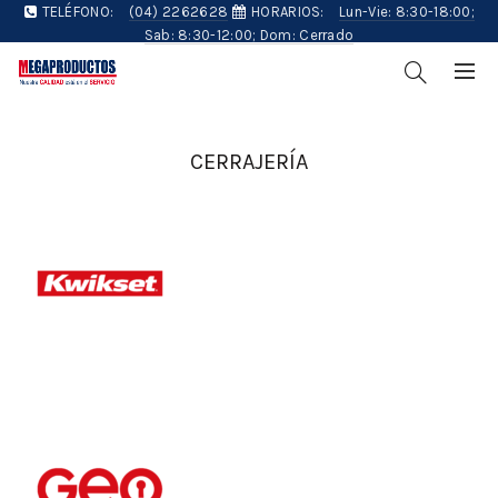
TELÉFONO:
(04) 2262628
HORARIOS:
Lun-Vie: 8:30-18:00;
Sab: 8:30-12:00; Dom: Cerrado
CERRAJERÍA