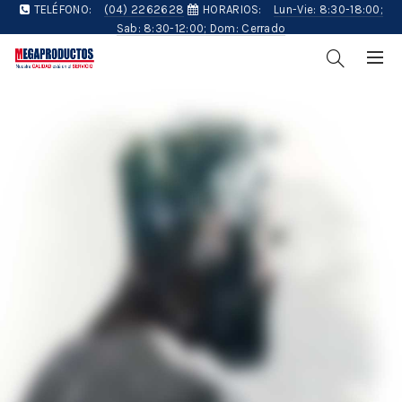
TELÉFONO:
(04) 2262628
HORARIOS:
Lun-Vie: 8:30-18:00;
Sab: 8:30-12:00; Dom: Cerrado